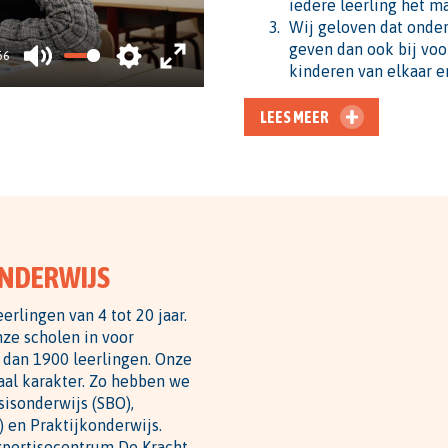
iedere leerling het m
Wij geloven dat onder
geven dan ook bij voo
56
kinderen van elkaar e
MUTE
SETTINGS
ENTER
FULLSCREEN
LEES MEER
ONDERWIJS
erlingen van 4 tot 20 jaar.
nze scholen in voor
 dan 1900 leerlingen. Onze
aal karakter. Zo hebben we
sisonderwijs (SBO),
) en Praktijkonderwijs.
xpertisecentrum De Kracht